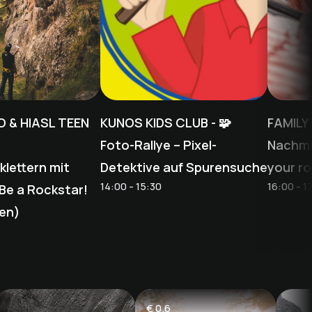
O & HIASL TEEN
KUNOS KIDS CLUB - 🧩
FAMILY
Foto-Rallye – Pixel-
Nachmi
lettern mit
Detektive auf Spurensuche
your ro
14:00 - 15:30
16:00 - 1
 Be a Rockstar!
ren)
€
0.6