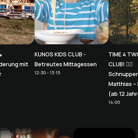

KUNOS KIDS CLUB -
TIME 4 TW
derung mit
Betreutes Mittagessen
CLUB! 🧗‍♂️
12:30 - 13:15
r
Schnupperk
Matthias –
(ab 12 Jah
14:00
€
49.9