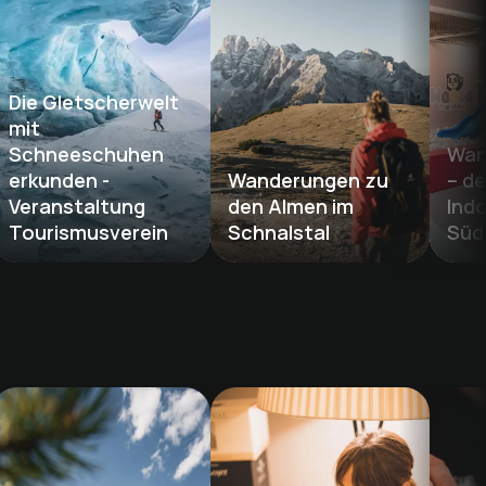
Die Gletscherwelt 
mit 
Schneeschuhen 
Wan
erkunden - 
Wanderungen zu 
– de
Veranstaltung 
den Almen im 
Indo
Tourismusverein
Schnalstal 
Südt