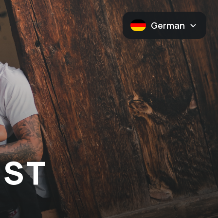
German
EST