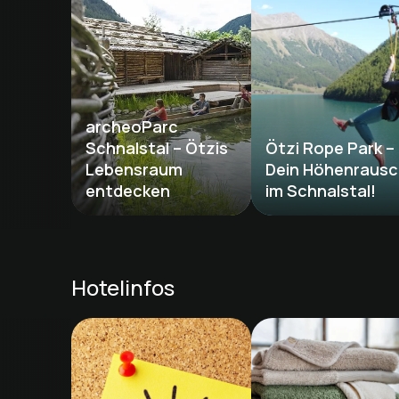
archeoParc 
Schnalstal – Ötzis 
Ötzi Rope Park – 
Lebensraum 
Dein Höhenrausc
entdecken
im Schnalstal!
Hotelinfos