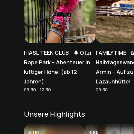
HIASL TEEN CLUB - 🌲 Ötzi
FAMILYTIME - 
Rope Park – Abenteuer in
Halbtageswan
luftiger Höhe! (ab 12
Armin – Auf zu
Jahren)
Lazaunhütte!
09:30 - 12:30
09:30
Unsere Highlights
€
110
€
85