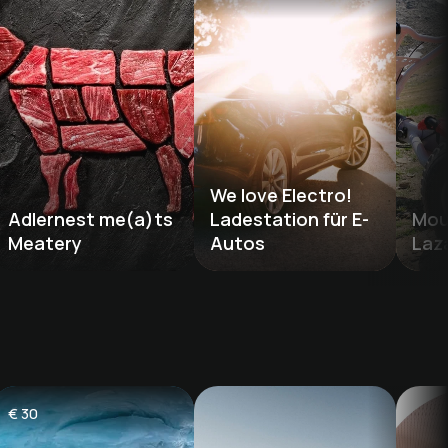
We love Electro! 
Adlernest me(a)ts 
Ladestation für E-
Mou
Meatery 
Autos
Laz
€
30