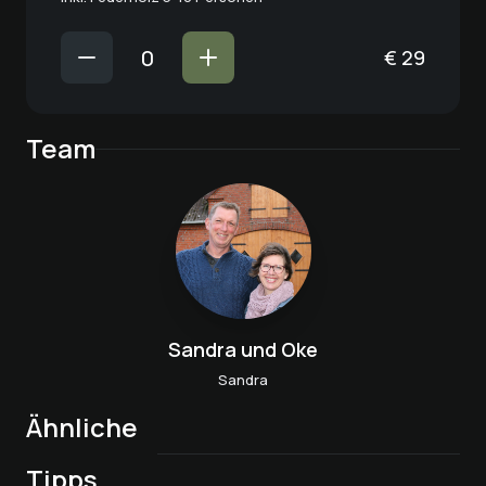
€
29
Team
Sandra und Oke
Sandra
Ähnliche
Spannendes vom
Tipps
Erlebniszeit
Trecker Copilot
Meditative
Süße, duftende