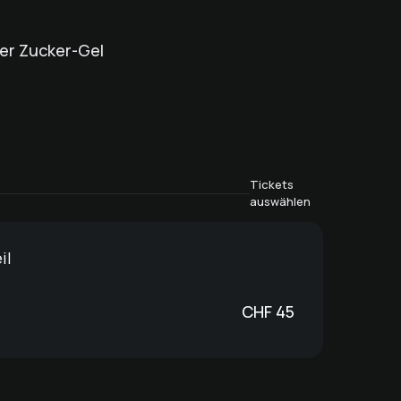
er Zucker-Gel
Tickets
auswählen
il
CHF
45
Kosmetische Nagelpflege