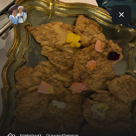
Erlebnisse
GrawandSeminar