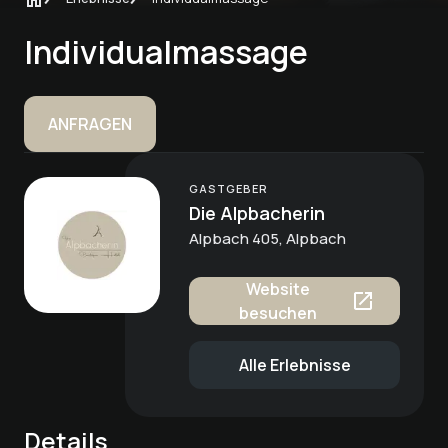
Individualmassage
ANFRAGEN
GASTGEBER
Die Alpbacherin
Alpbach 405, Alpbach
Website
besuchen
Alle Erlebnisse
Details