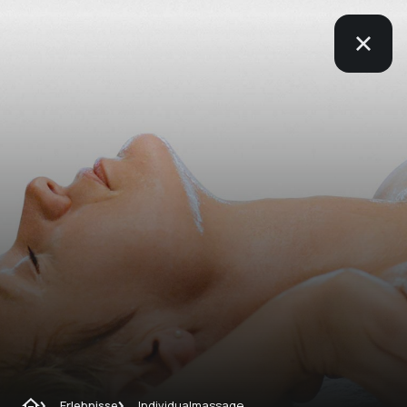
Erlebnisse
Individualmassage