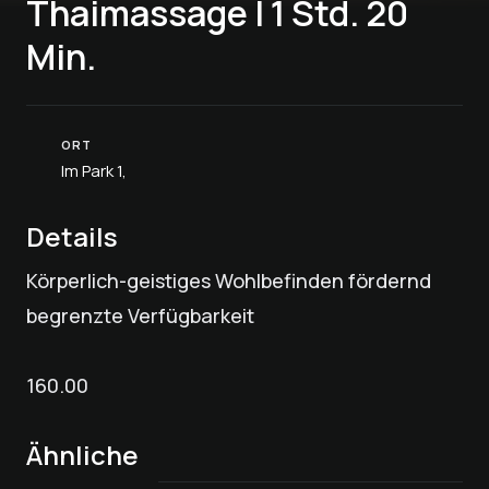
Thaimassage | 1 Std. 20
Min.
ORT
Im Park 1,
Details
Körperlich-geistiges Wohlbefinden fördernd
begrenzte Verfügbarkeit
160.00
Ähnliche
bona dea®
Craniosacral-
Lymphdrainage | 50