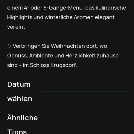
einem 4- oder 5-Gänge-Menü, das kulinarische
Highlights und winterliche Aromen elegant
vereint.
✨ Verbringen Sie Weihnachten dort, wo
Genuss, Ambiente und Herzlichkeit zuhause
sind – im Schloss Krugsdorf.
Datum
Meet & Eat im
wählen
Schloss - Offener
Gourmet-Menü in
Stammtisch &
Ähnliche
drei Gängen von
kulinarische Reise
Afternoon Tea im
Weihnachtsfeiern
Sternekoch Rainer
durch die
Schloss Krugsdorf:
Krugsdorfer
in Schloss
Tipps
Wolter
Speisekarte
Genuss im Bubble
Ein Fest für die