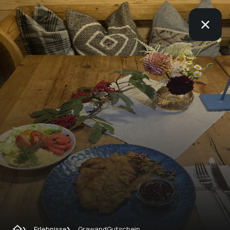
Erlebnisse
GrawandGutschein