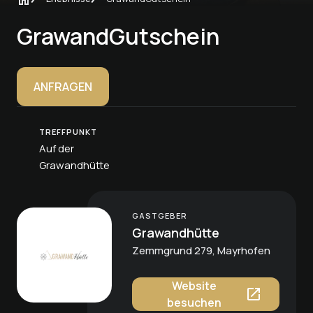
GrawandGutschein
ANFRAGEN
TREFFPUNKT
Auf der
Grawandhütte
GASTGEBER
Grawandhütte
Zemmgrund 279, Mayrhofen
Website
besuchen