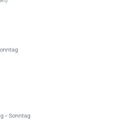
en)
 Sonntag
ag – Sonntag