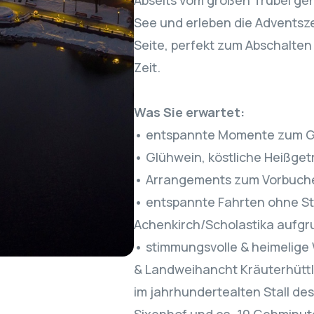
Abseits vom großen Trubel ge
See und erleben die Adventsze
Seite, perfekt zum Abschalten
Zeit.
Was Sie erwartet:
• entspannte Momente zum 
• Glühwein, köstliche Heißg
• Arrangements zum Vorbuch
• entspannte Fahrten ohne St
Achenkirch/Scholastika aufg
• stimmungsvolle & heimelige
& Landweihancht Kräuterhüttl
im jahrhundertealten Stall des