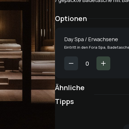
/ gepackte Badetasche mit Ba
Optionen
Day Spa / Erwachsene
Eintritt in den Fora Spa, Badetasch
Ähnliche
oberHof - Streichelzoo
Tipps
Ab in den Pool
Tappenkarsee - mittel