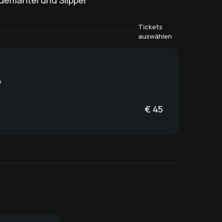
demantel und Slipper
Tickets
auswählen
e
€
45
Day Spa Classic
Jägersee - leicht
Day Spa Supreme