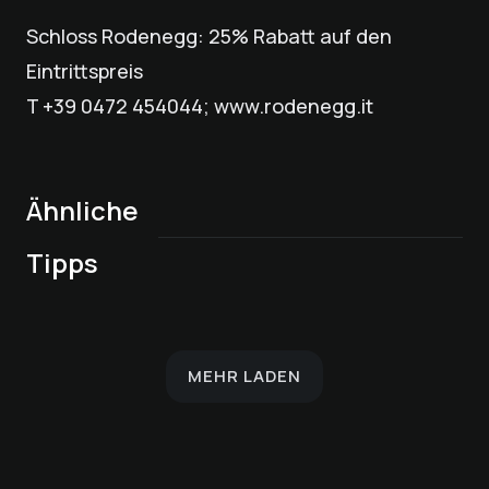
Schloss Rodenegg: 25% Rabatt auf den
Eintrittspreis
T +39 0472 454044; www.rodenegg.it
Ähnliche
Check In & Check
Tipps
Innenpool
DaySpa
Weihnachtsmarkt
Frühstück
Out
Radtouren
in Brixen
MEHR LADEN