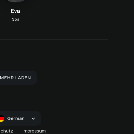
Eva
Spa
Hydrojet -
Klassische
Überwassermassage
e
Ganzkörpermassage
Fußreflexzonenmassage
MEHR LADEN
German
schutz
Impressum