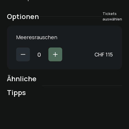
Tickets
Optionen
auswählen
Meeresrauschen
CHF
115
Ähnliche
Appenzeller-
St. Barth Dream,
Body-Detox-
Kräuter-Bad mit
exotisches
Entgiftungs-
Tipps
Meersalz
Verwöhnbad
Fussbad