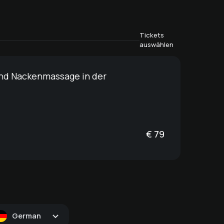
Tickets
auswählen
nd Nackenmassage in der
€
79
German