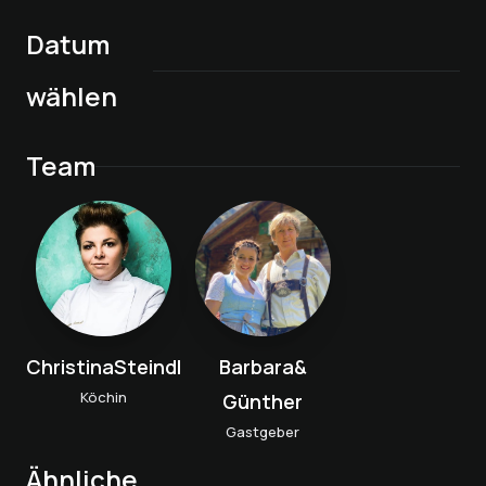
Datum
wählen
Team
ChristinaSteindl
Barbara&
Köchin
Günther
Gastgeber
Wandern, Yoga,
Ähnliche
Human Design