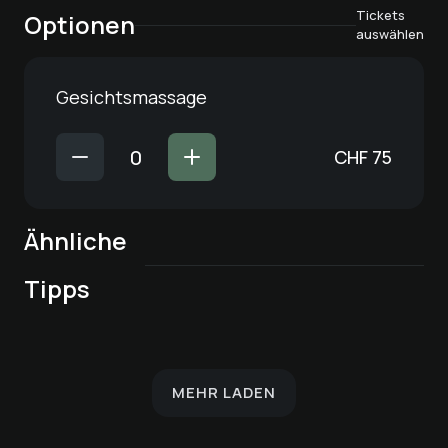
Tickets
Optionen
auswählen
Gesichtsmassage
CHF
75
Ähnliche
Kosmetische
Schöner® –
Kosmetische
Nagelpflege für
Schöner® –
Gesichtsbehandlung
Nagelpflege für
Haarentfernung –
Tipps
Pédicure de luxe
Füsse
Gesichtspflege für
mit
Hände
Achsel
alle Hauttypen
Tiefenreinigung
MEHR LADEN