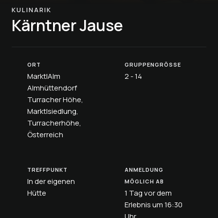
KULINARIK
Kärntner Jause
ORT
GRUPPENGRÖSSE
MarktlAlm
2 - 14
Almhüttendorf
Turracher Höhe,
Marktlsiedlung,
Turracherhöhe,
Österreich
TREFFPUNKT
ANMELDUNG
In der eigenen
MÖGLICH AB
Hütte
1 Tag vor dem
Erlebnis um 16:30
Uhr