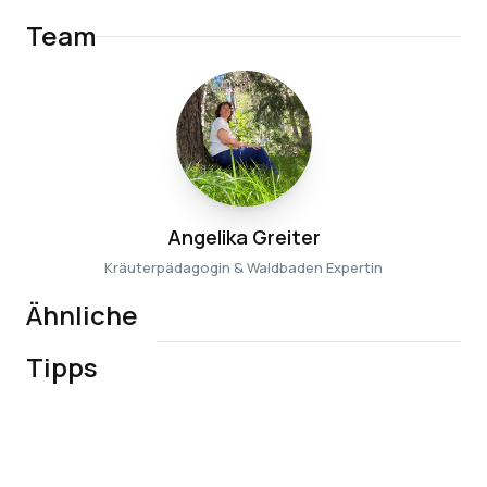
Team
Angelika Greiter
Kräuterpädagogin & Waldbaden Expertin
Ähnliche
Kräuterwerkstatt
Tipps
mit Anita