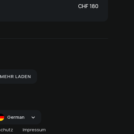
CHF
180
Kosmetische Nagelpflege
Schöner® –
ge
für Füsse
Gesichtsbehandlung mit
Haarentfernung – Achsel
Tiefenreinigung
MEHR LADEN
German
schutz
Impressum