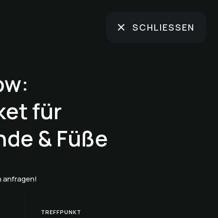
SCHLIESSEN
ow:
et für
nde & Füße
 anfragen!
TREFFPUNKT