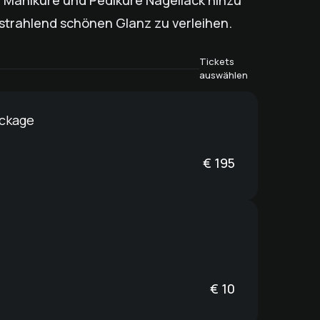
ur Maniküre und Pediküre Nagellack hinzu
strahlend schönen Glanz zu verleihen.
Tickets
auswählen
ckage
€
195
€
10