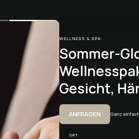
WELLNESS & SPA
Sommer-Gl
Wellnesspak
Gesicht, Hä
ANFRAGEN
Ganz einfach
ORT