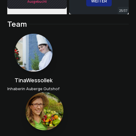
WEITER
Ausgebucht
25
/
37
Team
TinaWessollek
Inhaberin Auberge Gutshof