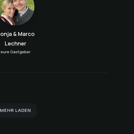
onja & Marco
Lechner
eure Gastgeber
e
Frühstücksgenuss am
Schokofondue - mit reiner
s
Frühstücken soviel das
Achensee
Schweizer-, belgischen
Herz begehrt
Schoki
MEHR LADEN