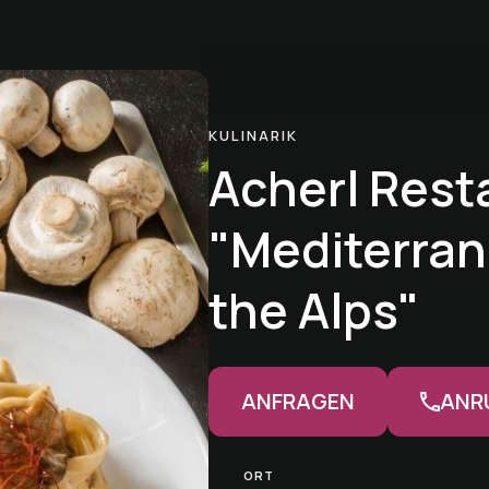
KULINARIK
Acherl Rest
"Mediterra
the Alps"
ANFRAGEN
ANR
ORT