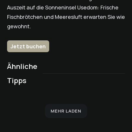
Auszeit auf die Sonneninsel Usedom: Frische
Fischbrötchen und Meeresluft erwarten Sie wie
gewohnt.
Jetzt buchen
Ähnliche
Wilde Party – Wenn
Purple Night im
Live-Musik im
Chill Out über den
Cocktail
Freunde kochen:
Strandhotel
UNCORKED – Wein
Tipps
Atlantic Pub
Dächern von Bansin
Workshop- Around
Frank Schöning &
Atlantic
trifft Kochkunst
the World
André Münch
MEHR LADEN