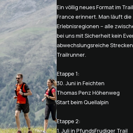
Ein völlig neues Format im Tra
France erinnert. Man läuft di
Erlebnisregionen – alle zwisch
bei uns mit Sicherheit kein Eve
abwechslungsreiche Strecken h
Trailrunner.
Etappe 1:
30. Juni in Feichten
Thomas Penz Höhenweg
Start beim Quellalpin
Etappe 2:
1. Juli in PfundsFrudiger Trail