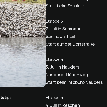
Start beim Ensplatz
Etappe 3:
2. Juli in Samnaun
Samnaun Trail
Start auf der Dorfstraße
Etappe 4:
3. Juli in Nauders
Nauderer Höhenweg
Start beim Infobüro Nauders
Etappe 5:
4. Juli in Reschen