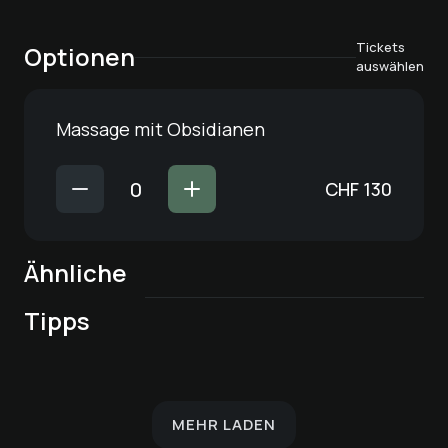
Tickets
Optionen
auswählen
Massage mit Obsidianen
CHF
130
Ähnliche
bona dea®
Craniosacral-
Lymphdrainage | 50
Ganzkörper-
Tipps
Behandlung
Min.
Lymphdrainage | 40
Massage | 25 Min.
Entspannungsmassage
haki® Flow
Min.
MEHR LADEN