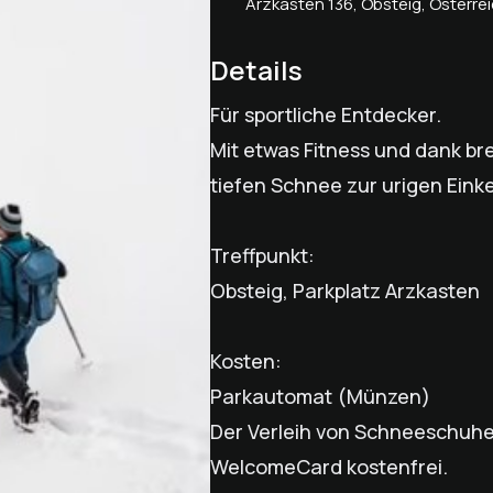
Arzkasten 136, Obsteig, Österre
Details
Für sportliche Entdecker.
Mit etwas Fitness und dank br
tiefen Schnee zur urigen Ein
Treffpunkt:
Obsteig, Parkplatz Arzkasten
Kosten:
Parkautomat (Münzen)
Der Verleih von Schneeschuhen
WelcomeCard kostenfrei.