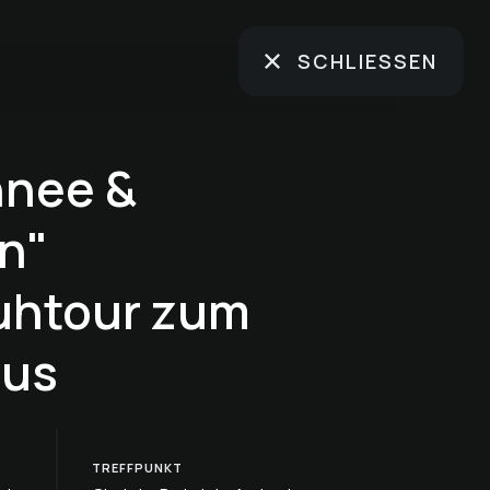
SCHLIESSEN
hnee &
n"
htour zum
aus
TREFFPUNKT