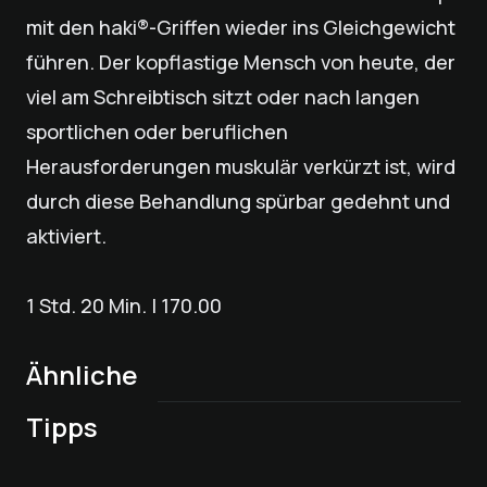
mit den haki®-Griffen wieder ins Gleich­­­gewicht
führen. Der kopflastige Mensch von heute, der
viel am Schreibtisch sitzt oder nach langen
sportlichen oder beruflichen
Herausforderungen muskulär verkürzt ist, wird
durch diese Behandlung spürbar gedehnt und
aktiviert.
1 Std. 20 Min. | 170.00
Ähnliche
bona dea®
Craniosacral-
Lymphdrainage | 50
Ganzkörper-
Tipps
Behandlung
Min.
Lymphdrainage | 40
Massage | 25 Min.
Entspannungsmassage
haki® Flow
Min.