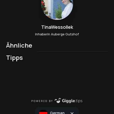
TinaWessollek
Inhaberin Auberge Gutshof
Ähnliche
Menü nach Laune
Tipps
der Küchenchefin
German