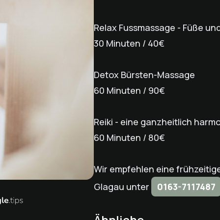
Relax Fussmassage - Füße u
30 Minuten / 40€
Detox Bürsten-Massage
60 Minuten / 90€
Reiki - eine ganzheitlich har
60 Minuten / 80€
Wir empfehlen eine frühzeitige
Glagau unter
0163-7117487
Ähnliche