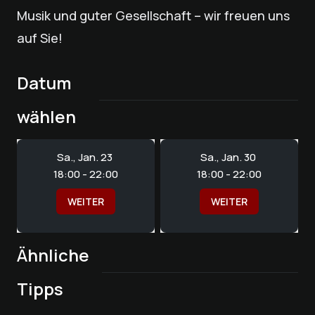
Musik und guter Gesellschaft – wir freuen uns
auf Sie!
Datum
wählen
Sa., Jan. 23
Sa., Jan. 30
18:00 - 22:00
18:00 - 22:00
WEITER
WEITER
Ähnliche
Weinprobe im
Exklusiv – Zeit zu
Tipps
Sommer Wein Party
Wein Walk
Weinkeller
zweit