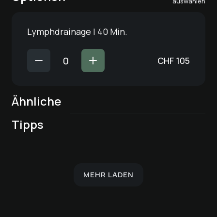
auswählen
Lymphdrainage | 40 Min.
CHF
105
Ähnliche
bona dea®
Craniosacral-
Lymphdrainage | 50
Ganzkörper-
Tipps
Behandlung
Min.
Massage | 25 Min.
Entspannungsmassage
haki® Flow
haki® Sacral
MEHR LADEN