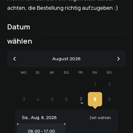
achten, die Bestellung richtig aufzugeben :)
Datum
wählen
August
2026
MO.
DI.
MI.
DO.
FR.
SA.
SO.
1
2
1
2
3
4
5
6
7
8
9
3
4
5
6
7
8
9
Sa., Aug. 8, 2026
Zeit wählen
08:00 - 17:00