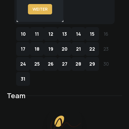
WEITER
10
11
12
13
14
15
16
10
11
12
13
14
15
16
17
18
19
20
21
22
23
17
18
19
20
21
22
23
24
25
26
27
28
29
30
24
25
26
27
28
29
30
31
31
Team