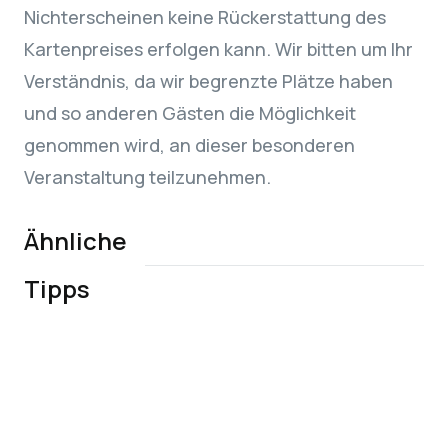
Nichterscheinen keine Rückerstattung des
Kartenpreises erfolgen kann. Wir bitten um Ihr
Verständnis, da wir begrenzte Plätze haben
und so anderen Gästen die Möglichkeit
genommen wird, an dieser besonderen
Veranstaltung teilzunehmen.
Ähnliche
Buonissimo!
Seerundfahrt mit
The Spirit of New
Tipps
Live-Musik
Winzerschiff
Orleans