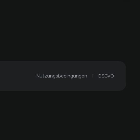
Der Unterwirt - Das kleine Gourmethotel
Der Unterwirt - Das kleine Gourmethotel
Nutzungsbedingungen
|
DSGVO