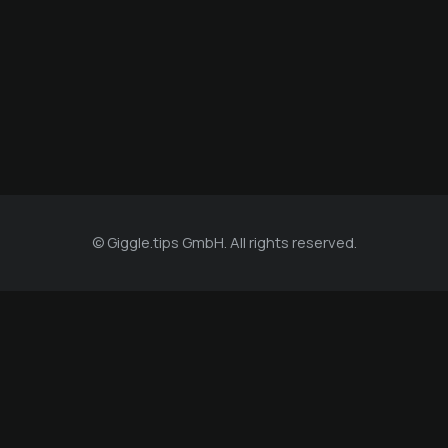
Der Unterwirt - Das kleine Gourmethotel
Der Unterwirt - Das kleine Gourmethotel
© Giggle.tips GmbH. All rights reserved.