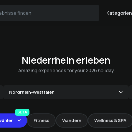
Kategorien
Niederrhein erleben
Amazing experiences for your 2026 holiday
Nordrhein-Westfalen
Aroma Rücken
Afternoon Tea
Green Fee Land Golf
Massage
Druckpunkt
BETA
Special
Club Schloss
Bike & Fahrrad
wählen
Fitness
Wandern
Wellness & SPA
Fußmassage
Oktober:
€ 50 -
Landhaus Beckmann
Moyland
Pfingsten -
€ 49.9 -
Landhaus Beckmann