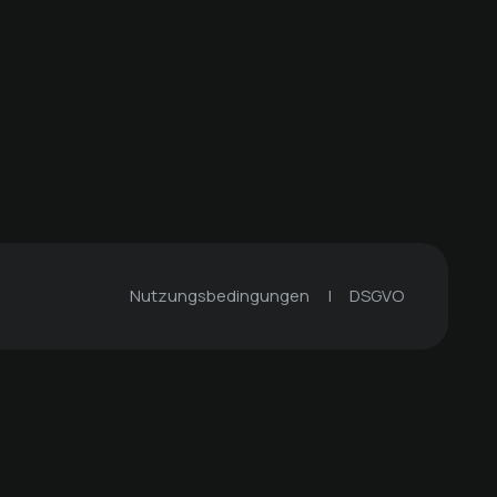
€ 79 -
Zeltinger-Hof
€ 199 -
Zeltinger-Hof
Nutzungsbedingungen
|
DSGVO