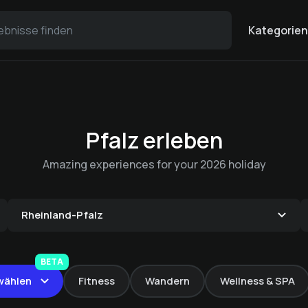
Kategorien
Pfalz erleben
Amazing experiences for your 2026 holiday
Rheinland-Pfalz
WeinWand Dinner in
Evening Yachting
vier Gängen
Kulinarische Bus
BETA
Tour
Mosel Yachting Tour
wählen
Fitness
Wandern
Wellness & SPA
Tour
Mosel Klassik Tour
€ 85 -
Zeltinger-Hof
auf der Mosel
€ 69 -
Zeltinger-Hof