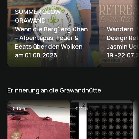
SUMMER GLOW 
GRAWAND

Wenn die Berg’ erglühen 
Wandern, 
– Alpentapas, Feuer & 
Design Ret
Beats über den Wolken 
Jasmin Ueb
am 01.08.2026
19.-22.07.
Erinnerung an die Grawandhütte
€
14.5
€
12.5