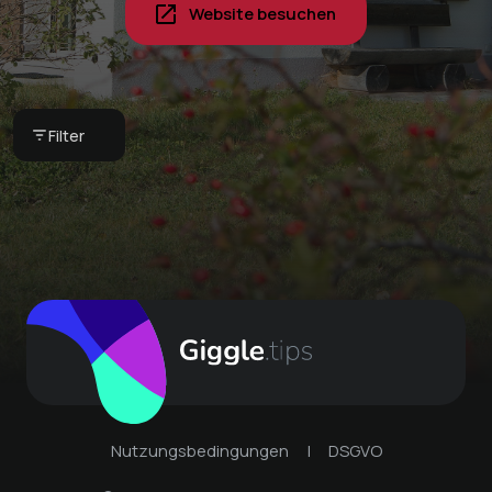
Website besuchen
Pyjamafrühstück in
Ihrem Feriendomizil -
unser
Frühstückskorb
Globi Set
CHF 75 -
Bergkultur -
Bergkultur -
Filter
Ferienwohnungen
Ferienwohnungen
Nutzungsbedingungen
|
DSGVO