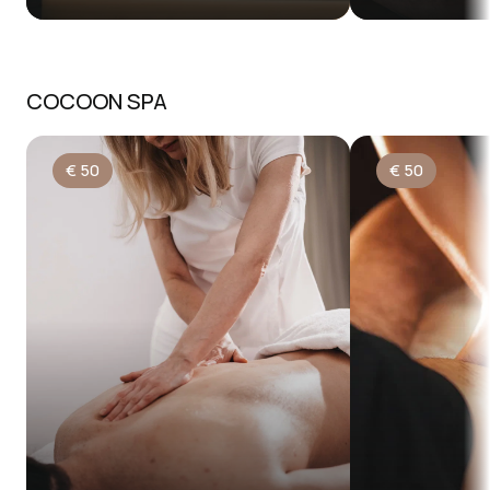
COCOON SPA
€
50
€
50