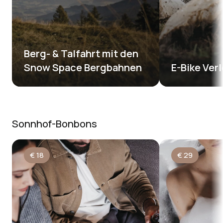
Berg- & Talfahrt mit den 
Snow Space Bergbahnen
E-Bike Verl
Sonnhof-Bonbons
€
18
€
29