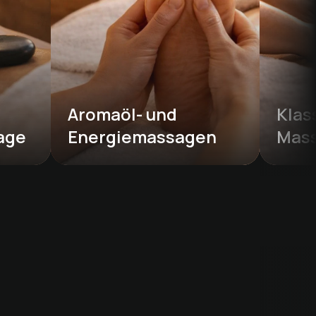
Aromaöl- und 
Klas
age
Energiemassagen
Mas