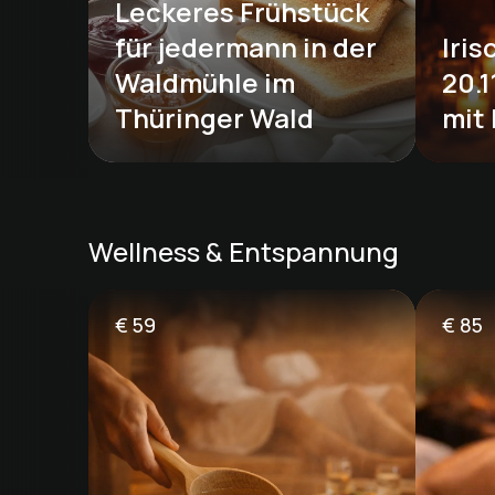
Leckeres Frühstück 
für jedermann in der 
Iris
Waldmühle im 
20.1
Thüringer Wald
mit 
Wellness & Entspannung
€
59
€
85