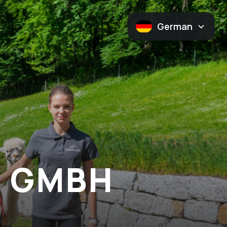
German
E GMBH