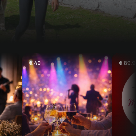
€
49
€
89.9