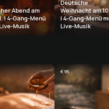
Deutsche 
cher Abend am 
Weihnacht am 10.1
1. | 4-Gang-Menü 
| 4-Gang-Menü mi
Live-Musik 
Live-Musik 
€
95