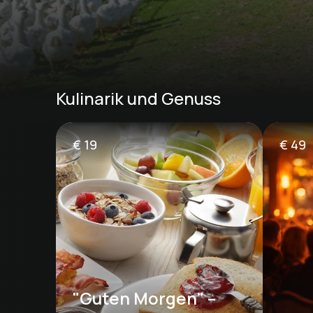
Kulinarik und Genuss
€
19
€
49
"Guten Morgen" – 