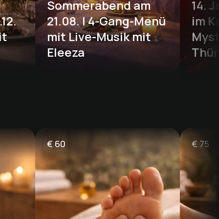
Sommerabend am 
14. 
2.  
21.08. | 4-Gang-Menü 
im Kr
t 
mit Live-Musik mit 
Myst
Eleeza
Thür
€
60
€
75