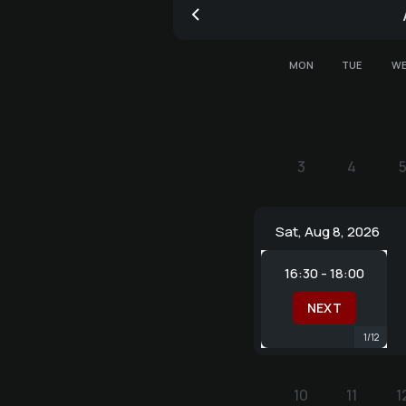
MON
TUE
W
3
4
5
3
4
Sat, Aug 8, 2026
16:30 - 18:00
NEXT
1
/
12
10
11
1
10
11
1