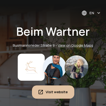
EN
Beim Wartner
Busmannsrieder Straße 9
-
View on Google Maps
Visit website
Vacation home
The Arber - ski
Auszeit mit privatem
Wartner with garden