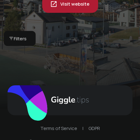
Visit website
Pyjama breakfast in
your vacation home -
our breakfast basket
Globi set
CHF 75 -
Bergkultur -
Bergkultur -
Filters
Ferienwohnungen
Ferienwohnungen
Terms of Service
|
GDPR