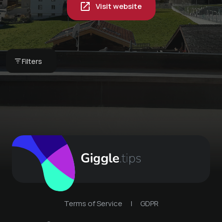
Visit website
Pyjama breakfast in
your vacation home -
our breakfast basket
Globi set
CHF 75 -
Bergkultur -
Bergkultur -
Filters
Ferienwohnungen
Ferienwohnungen
Terms of Service
|
GDPR