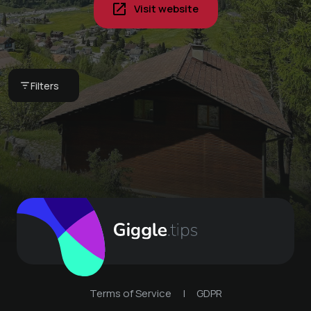
Visit website
Pyjama breakfast in
your vacation home -
Book your next stay
our breakfast basket
at Haus Joch -
Globi set
Churwalden
CHF 75 -
Bergkultur -
Filters
Bergkultur -
Ferienwohnungen
Haus Joch Churwalden
Ferienwohnungen
Terms of Service
|
GDPR