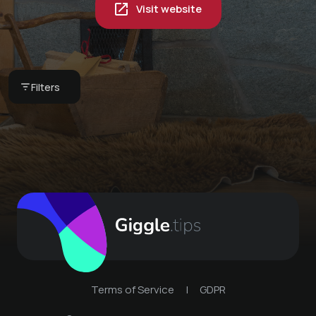
Visit website
Pyjama breakfast in
your vacation home -
our breakfast basket
Globi set
CHF 75 -
Bergkultur -
Bergkultur -
Filters
Ferienwohnungen
Ferienwohnungen
Terms of Service
|
GDPR