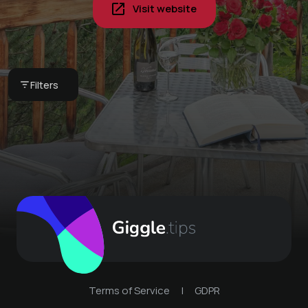
Visit website
Bathrobe rental for
Pyjama breakfast in
Book your next stay -
wellness and spa
your vacation home -
Holiday apartment
experiences
our breakfast basket
Schweizerhof 414
Globi set
CHF 15 -
Bergkultur -
CHF 75 -
Bergkultur -
Filters
Schweizerhof 414
Bergkultur -
Ferienwohnungen
Ferienwohnungen
Lenzerheide
Ferienwohnungen
Terms of Service
|
GDPR