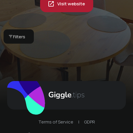
Visit website
Pyjama breakfast in
your vacation home -
our breakfast basket
Globi set
CHF 75 -
Bergkultur -
Bergkultur -
Filters
Ferienwohnungen
Ferienwohnungen
Terms of Service
|
GDPR