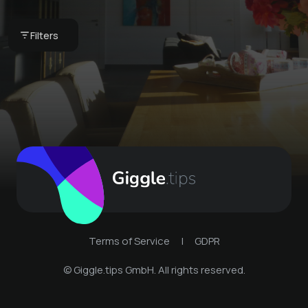
our breakfast basket
Book your next stay -
Globi set
Sot Lantsch/Lenz
CHF 75 -
Bergkultur -
Filters
Bergkultur -
Ferienwohnungen
Sot Lantsch/Lenz
Ferienwohnungen
Terms of Service
|
GDPR
© Giggle.tips GmbH. All rights reserved.