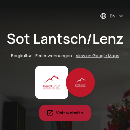
EN
Sot Lantsch/Lenz
Bergkultur - Ferienwohnungen
-
View on Google Maps
Visit website
Pyjama breakfast in
your vacation home -