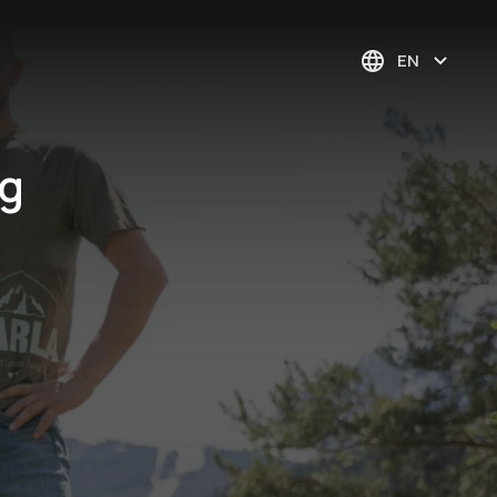
EN
rg
EARLA
Hochtourenkurs auf
der Franz-Senn-