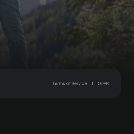
Hütte
EARLA - Rund um die Berg
Terms of Service
|
GDPR